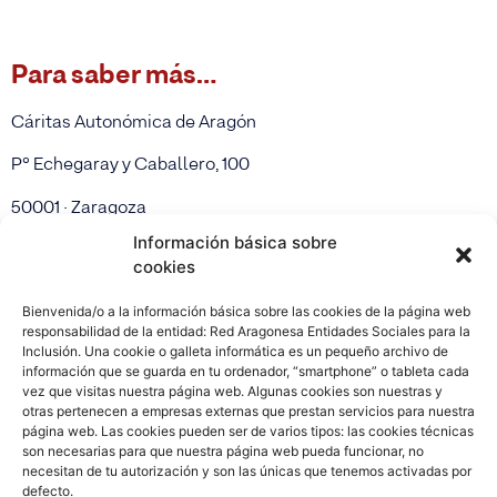
Para saber más…
Cáritas Autonómica de Aragón
Pº Echegaray y Caballero, 100
50001 · Zaragoza
Información básica sobre
976 294 730 /
976 294 730
cookies
web Cáritas Aragón
Bienvenida/o a la información básica sobre las cookies de la página web
responsabilidad de la entidad: Red Aragonesa Entidades Sociales para la
web Cáritas Diocesana de Zaragoza
Inclusión. Una cookie o galleta informática es un pequeño archivo de
información que se guarda en tu ordenador, “smartphone” o tableta cada
vez que visitas nuestra página web. Algunas cookies son nuestras y
otras pertenecen a empresas externas que prestan servicios para nuestra
página web. Las cookies pueden ser de varios tipos: las cookies técnicas
son necesarias para que nuestra página web pueda funcionar, no
necesitan de tu autorización y son las únicas que tenemos activadas por
defecto.