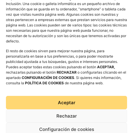
Inclusión. Una cookie o galleta informática es un pequeño archivo de
Valenciana) y Daniel Cañaveral Gálvez (Comunidad de
información que se guarda en tu ordenador, “smartphone” o tableta cada
Madrid).
vez que visitas nuestra página web. Algunas cookies son nuestras y
otras pertenecen a empresas externas que prestan servicios para nuestra
página web. Las cookies pueden ser de varios tipos: las cookies técnicas
son necesarias para que nuestra página web pueda funcionar, no
necesitan de tu autorización y son las únicas que tenemos activadas por
defecto.
El resto de cookies sirven para mejorar nuestra página, para
personalizarla en base a tus preferencias, o para poder mostrarte
publicidad ajustada a tus búsquedas, gustos e intereses personales.
Entradas relacionadas
Puedes aceptar todas estas cookies pulsando el botón
ACEPTAR,
ANTERIOR
SIGUIENTE
rechazarlas pulsando el botón
RECHAZAR
o configurarlas clicando en el
Black Friday #ContraAporofobia EAPN
Entradas a la venta para el espectáculo de magia solidario AMASOL
apartado
CONFIGURACIÓN DE COOKIES
. Si quieres más información,
consulta la
POLÍTICA DE COOKIES
de nuestra página web.
C/ San Pablo nº 70, local
Aceptar
50003 Zaragoza
976434692 · 625537682
Rechazar
info@redaragonesa.org
Configuración de cookies