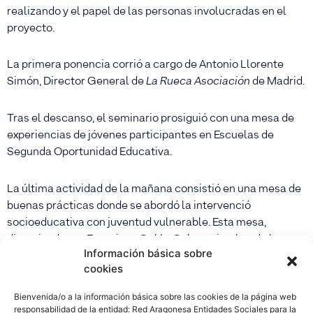
realizando y el papel de las personas involucradas en el
proyecto.
La primera ponencia corrió a cargo de Antonio Llorente
Simón, Director General de
La Rueca Asociación
de Madrid.
Tras el descanso, el seminario prosiguió con una mesa de
experiencias de jóvenes participantes en Escuelas de
Segunda Oportunidad Educativa.
La última actividad de la mañana consistió en una mesa de
buenas prácticas donde se abordó la intervenció
socioeducativa con juventud vulnerable. Esta mesa,
dinamizada por Francisco Galán Calvo, miembro de la
Información básica sobre
Junta Directiva de la Red, estuvo compuesta por Pilar
cookies
López Berges de Fundación Rey Ardid (Zaragoza), Teresa
Gastón Gayoso de Fundación Adsis (País vasco), Esther
Bienvenida/o a la información básica sobre las cookies de la página web
Saba Muñoz de Iniciatives Solidaries (Comunidad
responsabilidad de la entidad: Red Aragonesa Entidades Sociales para la