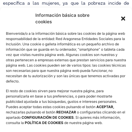
específica a las mujeres, ya que la pobreza incide de
manera diferente en hombres y en mujeres.
Información básica sobre
cookies
Desde EAPN-ES insistimos en que la pobreza de las
mujeres nace de la desigualdad y que luchar contra ella es
Bienvenida/o a la información básica sobre las cookies de la página web
lo que nos hará estar en la senda del desarrollo sostenible
responsabilidad de la entidad: Red Aragonesa Entidades Sociales para la
e inclusivo.
Inclusión. Una cookie o galleta informática es un pequeño archivo de
información que se guarda en tu ordenador, “smartphone” o tableta cada
vez que visitas nuestra página web. Algunas cookies son nuestras y
Manifiesto del 8 de marzo online
otras pertenecen a empresas externas que prestan servicios para nuestra
página web. Las cookies pueden ser de varios tipos: las cookies técnicas
son necesarias para que nuestra página web pueda funcionar, no
necesitan de tu autorización y son las únicas que tenemos activadas por
defecto.
El resto de cookies sirven para mejorar nuestra página, para
personalizarla en base a tus preferencias, o para poder mostrarte
publicidad ajustada a tus búsquedas, gustos e intereses personales.
Entradas relacionadas
Puedes aceptar todas estas cookies pulsando el botón
ACEPTAR,
ANTERIOR
SIGUIENTE
rechazarlas pulsando el botón
RECHAZAR
o configurarlas clicando en el
El Tranvía inicia campaña de recogida de juegos de mesa
EAPN-ES lanza la VI Edición de su Concurso de #MicrorrelatosEAPN
apartado
CONFIGURACIÓN DE COOKIES
. Si quieres más información,
consulta la
POLÍTICA DE COOKIES
de nuestra página web.