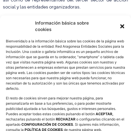
así como de representantes del tercer sector de acción
social y las entidades organizadoras.
El Seminario pretende brindar un espacio de reflexión y
Información básica sobre
diálogo dedicado a informar sobre la importancia que tiene
cookies
la
financiación europea para dar una respuesta a la
situación de crisis actual, especialmente en el nuevo
Bienvenida/o a la información básica sobre las cookies de la página web
responsabilidad de la entidad: Red Aragonesa Entidades Sociales para la
periodo de programación 2021-2027
. Asimismo, se
Inclusión. Una cookie o galleta informática es un pequeño archivo de
profundizará en la contribución del Tercer Sector a la
información que se guarda en tu ordenador, “smartphone” o tableta cada
mejor aplicación de los fondos comunitarios
en el marco
vez que visitas nuestra página web. Algunas cookies son nuestras y
otras pertenecen a empresas externas que prestan servicios para nuestra
del Programa Operativo de Inclusión Social y Economía
página web. Las cookies pueden ser de varios tipos: las cookies técnicas
Social (POISES).
son necesarias para que nuestra página web pueda funcionar, no
necesitan de tu autorización y son las únicas que tenemos activadas por
defecto.
El resto de cookies sirven para mejorar nuestra página, para
personalizarla en base a tus preferencias, o para poder mostrarte
publicidad ajustada a tus búsquedas, gustos e intereses personales.
Entradas relacionadas
Puedes aceptar todas estas cookies pulsando el botón
ACEPTAR,
ANTERIOR
SIGUIENTE
rechazarlas pulsando el botón
RECHAZAR
o configurarlas clicando en el
Inscripciones · Taller pobreza energética
ofertas de empleo de otras entidades
apartado
CONFIGURACIÓN DE COOKIES
. Si quieres más información,
consulta la
POLÍTICA DE COOKIES
de nuestra página web.