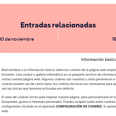
Entradas relacionadas
 30 de noviembre
1
Información básic
Bienvenida/o a la información básica sobre las cookies de la página web respo
Inclusión. Una cookie o galleta informática es un pequeño archivo de informac
C/ San Pablo nº 70, local 50003 Zaragoza
visitas nuestra página web. Algunas cookies son nuestras y otras pertenecen a
info@redaragonesa.org
cookies pueden ser de varios tipos: las cookies técnicas son necesarias para q
son las únicas que tenemos activadas por defecto.
El resto de cookies sirven para mejorar nuestra página, para personalizarla en b
búsquedas, gustos e intereses personales. Puedes aceptar todas estas cookies
configurarlas clicando en el apartado
CONFIGURACIÓN DE COOKIES
. Si quie
Aviso legal
•
Política de Privacidad
•
Política de cookies
web.