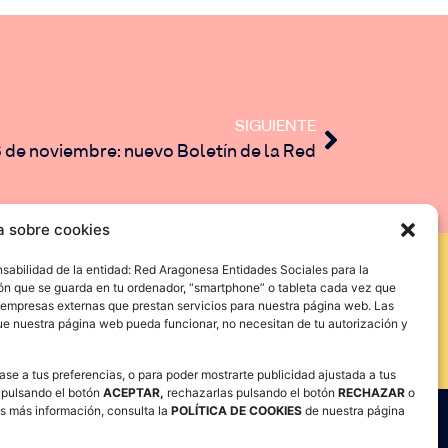
SIGUIENTE
6 de noviembre: nuevo Boletín de la Red
a sobre cookies
nsabilidad de la entidad: Red Aragonesa Entidades Sociales para la
ión que se guarda en tu ordenador, “smartphone” o tableta cada vez que
976434692 · 625537682
 empresas externas que prestan servicios para nuestra página web. Las
ue nuestra página web pueda funcionar, no necesitan de tu autorización y
ase a tus preferencias, o para poder mostrarte publicidad ajustada a tus
 pulsando el botón
ACEPTAR,
rechazarlas pulsando el botón
RECHAZAR
o
res más información, consulta la
POLÍTICA DE COOKIES
de nuestra página